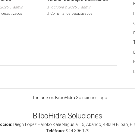
 2025
admin
octubre 2, 2025
admin
en
en
 desactivados
Comentarios desactivados
Cómo
Preparar
solucionar
la
atascos
Fontanería
en
para
el
el
WC
Verano:
eficazmente
Consejos
Esenciales
BilboHidra Soluciones
cción:
Diego Lopez Haroko Kale Nagusia, 15, Abando, 48009 Bilbao, Bi
Teléfono:
944 396 179