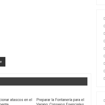
te
ionar atascos en el
Preparar la Fontanería para el
mente
Verano: Consejos Esenciales