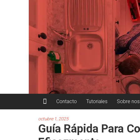
Saltar
Fontaneros
al
Bilbao
contenido
BilboHidra
Soluciones
Contacto
Tutoriales
Sobre nos
octubre 1, 2025
Guía Rápida Para Co