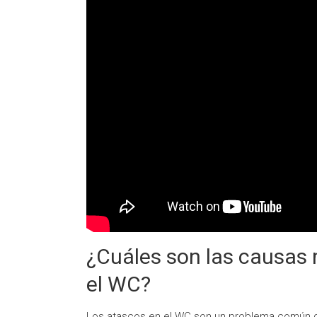
¿Cuáles son las causas
el WC?
Los atascos en el WC son un problema común qu