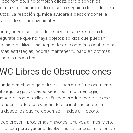
 económico, sino también eficaz para disolver los
edia taza de bicarbonato de sodio seguida de media taza
nutos. La reacción química ayudará a descomponer la
evamente sin inconvenientes.
cionan, puede ser hora de inspeccionar el sistema de
egúrate de que no haya objetos sólidos que puedan
nsidera utilizar una serpiente de plomería o contactar a
estas estrategias, podrás mantener tu baño en óptimas
ando lo necesites.
 WC Libres de Obstrucciones
fundamental para garantizar su correcto funcionamiento
al seguir algunos pasos sencillos. En primer lugar,
 inodoro, como toallas, pañales o productos de higiene
ntidades moderadas y considera la instalación de un
a desechos que no deben ser tirados al inodoro.
uede prevenir problemas mayores. Una vez al mes, vierte
 la taza para ayudar a disolver cualquier acumulación de