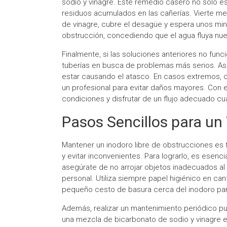
sodio y vinagre. Este remedio casero no solo es
residuos acumulados en las cañerías. Vierte m
de vinagre, cubre el desagüe y espera unos mi
obstrucción, concediendo que el agua fluya nu
Finalmente, si las soluciones anteriores no fun
tuberías en busca de problemas más serios. As
estar causando el atasco. En casos extremos, co
un profesional para evitar daños mayores. Con 
condiciones y disfrutar de un flujo adecuado cu
Pasos Sencillos para un
Mantener un inodoro libre de obstrucciones es 
y evitar inconvenientes. Para lograrlo, es esenci
asegúrate de no arrojar objetos inadecuados al
personal. Utiliza siempre papel higiénico en ca
pequeño cesto de basura cerca del inodoro par
Además, realizar un mantenimiento periódico p
una mezcla de bicarbonato de sodio y vinagre en