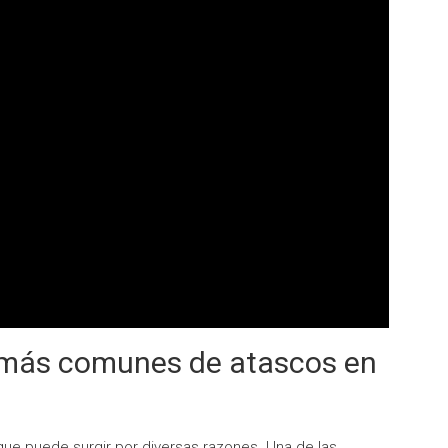
 más comunes de atascos en
e puede surgir por diversas razones. Una de las