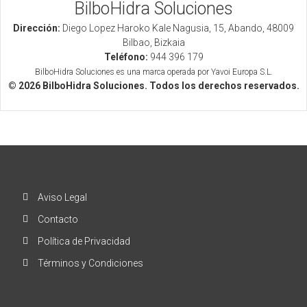
BilboHidra Soluciones
Dirección:
Diego Lopez Haroko Kale Nagusia, 15, Abando, 48009
Bilbao, Bizkaia
Teléfono:
944 396 179
BilboHidra Soluciones es una marca operada por Yavoi Europa S.L.
© 2026 BilboHidra Soluciones. Todos los derechos reservados.
Aviso Legal
Contacto
Política de Privacidad
Términos y Condiciones