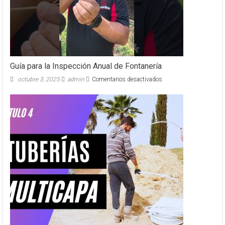
Guía para la Inspección Anual de Fontanería
en
octubre 3, 2025
admin
Comentarios desactivados
Guía
para
la
Inspección
Anual
de
Fontanería