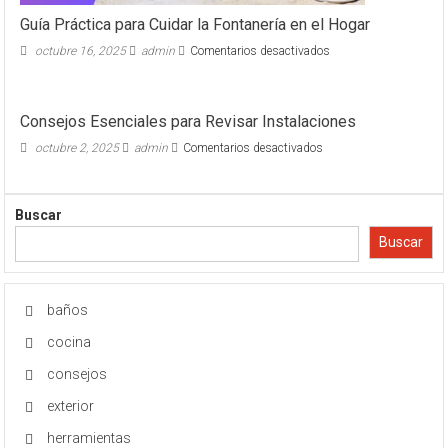
Guía Práctica para Cuidar la Fontanería en el Hogar
en
octubre 16, 2025
admin
Comentarios desactivados
Guía
Práctica
para
Consejos Esenciales para Revisar Instalaciones
Cuidar
la
en
octubre 2, 2025
admin
Comentarios desactivados
Fontanería
Consejos
en
Esenciales
el
para
Hogar
Buscar
Revisar
Instalaciones
Buscar
baños
cocina
consejos
exterior
herramientas